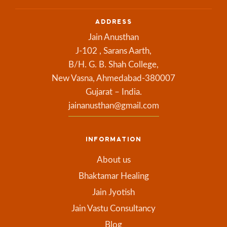
ADDRESS
Jain Anusthan
J-102 , Sarans Aarth,
B/H. G. B. Shah College,
New Vasna, Ahmedabad-380007
Gujarat – India.
jainanusthan@gmail.com
INFORMATION
About us
Bhaktamar Healing
Jain Jyotish
Jain Vastu Consultancy
Blog