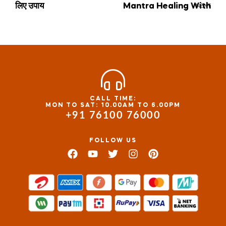
लिए उपाय
Mantra Healing With
NEXT
Jain Anusthan By
Nikunj Guruji
CALL TIME:
MON TO SAT: 10.00AM TO 6.00PM
+91 76100 76000
FOLLOW US