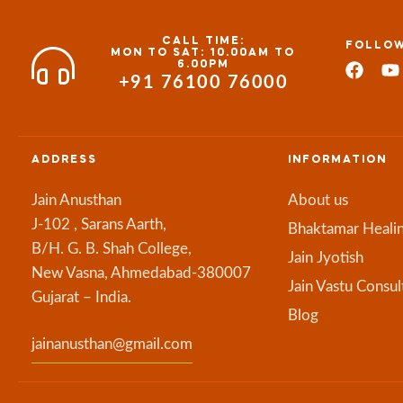
CALL TIME:
FOLLOW
MON TO SAT: 10.00AM TO
6.00PM
+91 76100 76000
ADDRESS
INFORMATION
Jain Anusthan
About us
J-102 , Sarans Aarth,
Bhaktamar Heali
B/H. G. B. Shah College,
Jain Jyotish
New Vasna, Ahmedabad-380007
Jain Vastu Consul
Gujarat – India.
Blog
jainanusthan@gmail.com