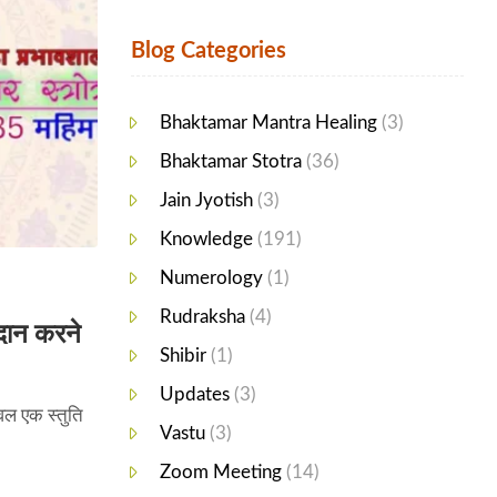
Blog Categories
Bhaktamar Mantra Healing
(3)
Bhaktamar Stotra
(36)
Jain Jyotish
(3)
Knowledge
(191)
Numerology
(1)
Rudraksha
(4)
रदान करने
Shibir
(1)
Updates
(3)
वल एक स्तुति
Vastu
(3)
Zoom Meeting
(14)