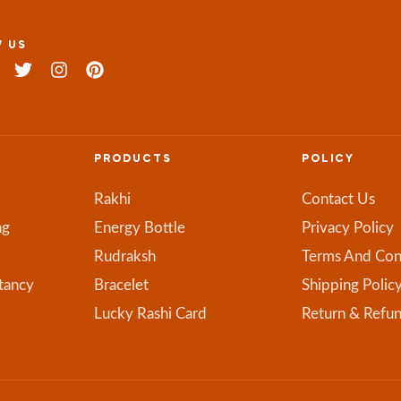
 US
PRODUCTS
POLICY
Rakhi
Contact Us
ng
Energy Bottle
Privacy Policy
Rudraksh
Terms And Con
tancy
Bracelet
Shipping Polic
Lucky Rashi Card
Return & Refu