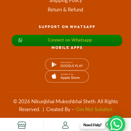
Shipping Policy
Return & Refund
SUPPORT ON WHATSAPP
Connect on Whatsapp
MOBILE APPS
© 2026 Nikunjbhai Mukeshbhai Sheth
.
All Rights
Reserved. | Created By –
Om Net Solution
Need Help?