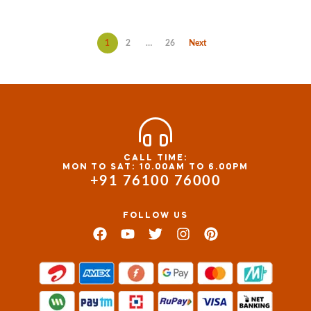
1
2
…
26
Next
CALL TIME:
MON TO SAT: 10.00AM TO 6.00PM
+91 76100 76000
FOLLOW US