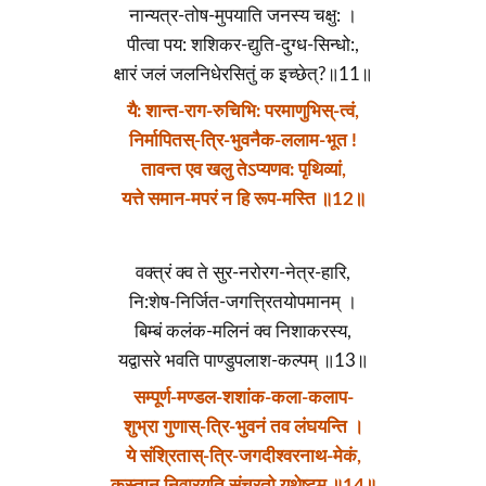
नान्यत्र-तोष-मुपयाति जनस्य चक्षु: ।
पीत्वा पय: शशिकर-द्युति-दुग्ध-सिन्धो:,
क्षारं जलं जलनिधेरसितुं क इच्छेत्?॥11॥
यै: शान्त-राग-रुचिभि: परमाणुभिस्-त्वं,
निर्मापितस्-त्रि-भुवनैक-ललाम-भूत !
तावन्त एव खलु तेऽप्यणव: पृथिव्यां,
यत्ते समान-मपरं न हि रूप-मस्ति ॥12॥
वक्त्रं क्व ते सुर-नरोरग-नेत्र-हारि,
नि:शेष-निर्जित-जगत्त्रितयोपमानम् ।
बिम्बं कलंक-मलिनं क्व निशाकरस्य,
यद्वासरे भवति पाण्डुपलाश-कल्पम् ॥13॥
सम्पूर्ण-मण्डल-शशांक-कला-कलाप-
शुभ्रा गुणास्-त्रि-भुवनं तव लंघयन्ति ।
ये संश्रितास्-त्रि-जगदीश्वरनाथ-मेकं,
कस्तान् निवारयति संचरतो यथेष्टम् ॥14॥