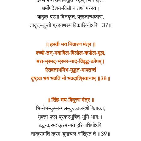
धर्मोपदेशन-विधौ न तथा परस्य।
यादृक्-प्र्रभा दिनकृत: प्रहतान्धकारा,
तादृक्-कुतो ग्रहगणस्य विकासिनोऽपि ॥37॥
॥ हस्ती भय निवारण मंत्र ॥
श्च्यो-तन्-मदाविल-विलोल-कपोल-मूल,
मत्त-भ्रमद्-भ्रमर-नाद-विवृद्ध-कोपम्।
ऐरावताभमिभ-मुद्धत-मापतन्तं
दृष्ट्वा भयं भवति नो भवदाश्रितानाम् ॥38॥
॥ सिंह-भय-विदूरण मंत्र ॥
भिन्नेभ-कुम्भ-गल-दुज्ज्वल-शोणिताक्त,
मुक्ता-फल-प्रकरभूषित-भूमि-भाग:।
बद्ध-क्रम: क्रम-गतं हरिणाधिपोऽपि,
नाक्रामति क्रम-युगाचल-संश्रितं ते ॥39॥