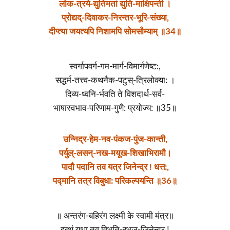
लोक-त्रये-द्युतिमतां द्युति-माक्षिपन्ती ।
प्रोद्यद्-दिवाकर-निरन्तर-भूरि-संख्या,
दीप्त्या जयत्यपि निशामपि सोमसौम्याम् ॥34॥
स्वर्गापवर्ग-गम-मार्ग-विमार्गणेष्ट:,
सद्धर्म-तत्त्व-कथनैक-पटुस्-त्रिलोक्या: ।
दिव्य-ध्वनि-र्भवति ते विशदार्थ-सर्व-
भाषास्वभाव-परिणाम-गुणै: प्रयोज्य: ॥35॥
उन्निद्र-हेम-नव-पंकज-पुंज-कान्ती,
पर्युल्-लसन्-नख-मयूख-शिखाभिरामौ।
पादौ पदानि तव यत्र जिनेन्द्र ! धत्त:,
पद्मानि तत्र विबुधा: परिकल्पयन्ति ॥36॥
॥ अन्तरंग-बहिरंग लक्ष्मी के स्वामी मंत्र॥
इत्थं यथा तव विभूति-रभूज्-जिनेन्द्र्र !