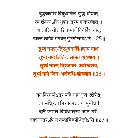
बुद्धस्त्वमेव विबुधार्चित-बुद्धि-बोधात्,
त्वं शंकरोऽसि भुवन-त्रय-शंकरत्वात् ।
धातासि धीर! शिव-मार्ग विधेर्विधानाद्,
व्यक्तं त्वमेव भगवन् पुरुषोत्तमोऽसि ॥25॥
तुभ्यं नमस्-त्रिभुवनार्ति-हराय नाथ!
तुभ्यं नम: क्षिति-तलामल-भूषणाय ।
तुभ्यं नमस्-त्रिजगत: परमेश्वराय,
तुभ्यं नमो जिन! भवोदधि-शोषणाय ॥26॥
को विस्मयोऽत्र यदि नाम गुणै-रशेषैस्-
त्वं संश्रितो निरवकाशतया मुनीश !
दोषै-रुपात्त-विविधाश्रय-जात-गर्वै:,
स्वप्नान्तरेऽपि न कदाचिदपीक्षितोऽसि ॥27॥