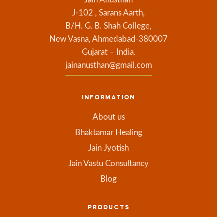
J-102 , Sarans Aarth,
B/H. G. B. Shah College,
New Vasna, Ahmedabad-380007
Gujarat – India.
jainanusthan@gmail.com
INFORMATION
About us
Bhaktamar Healing
Jain Jyotish
Jain Vastu Consultancy
Blog
PRODUCTS