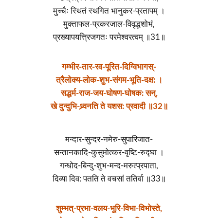
मुच्चैः स्थितं स्थगित भानुकर-प्रतापम् ।
मुक्ताफल-प्रकरजाल-विवृद्धशोभं,
प्रख्यापयत्त्रिजगतः परमेश्वरत्वम् ॥31॥
गम्भीर-तार-रव-पूरित-दिग्विभागस्-
त्रैलोक्य-लोक-शुभ-संगम-भूति-दक्ष: ।
सद्धर्म-राज-जय-घोषण-घोषक: सन्,
खे दुन्दुभि-ध्र्वनति ते यशस: प्रवादी ॥32॥
मन्दार-सुन्दर-नमेरु-सुपारिजात-
सन्तानकादि-कुसुमोत्कर-वृष्टि-रुद्घा ।
गन्धोद-बिन्दु-शुभ-मन्द-मरुत्प्रपाता,
दिव्या दिव: पतति ते वचसां ततिर्वा ॥33॥
शुम्भत्-प्रभा-वलय-भूरि-विभा-विभोस्ते,