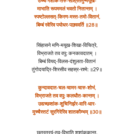
उच्चै-रशोक-तरु-संश्रितमुन्मयूख-
माभाति रूपममलं भवतो नितान्तम् ।
स्पष्टोल्लसत्-किरण-मस्त-तमो-वितानं,
बिम्बं रवेरिव पयोधर-पाश्र्ववर्ति ॥28॥
सिंहासने मणि-मयूख-शिखा-विचित्रे,
विभ्राजते तव वपु: कनकावदातम् ।
बिम्बं वियद्-विलस-दंशुलता-वितानं
तुंगोदयाद्रि-शिरसीव सहस्र-रश्मे: ॥29॥
कुन्दावदात-चल-चामर-चारु-शोभं,
विभ्राजते तव वपु: कलधौत-कान्तम् ।
उद्यच्छशांक-शुचिनिर्झर-वारि-धार-
मुच्चैस्तटं सुरगिरेरिव शातकौम्भम् ॥30॥
छत्रत्रयं-तव-विभाति शशांककान्त,