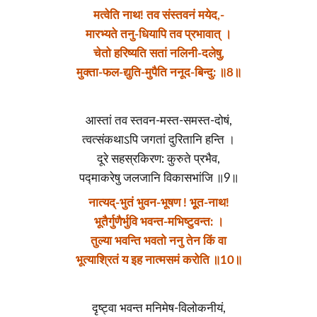
मत्वेति नाथ! तव संस्तवनं मयेद,-
मारभ्यते तनु-धियापि तव प्रभावात् ।
चेतो हरिष्यति सतां नलिनी-दलेषु,
मुक्ता-फल-द्युति-मुपैति ननूद-बिन्दु: ॥8॥
आस्तां तव स्तवन-मस्त-समस्त-दोषं,
त्वत्संकथाऽपि जगतां दुरितानि हन्ति ।
दूरे सहस्रकिरण: कुरुते प्रभैव,
पद्माकरेषु जलजानि विकासभांजि ॥9॥
नात्यद्-भुतं भुवन-भूषण ! भूूत-नाथ!
भूतैर्गुणैर्भुवि भवन्त-मभिष्टुवन्त: ।
तुल्या भवन्ति भवतो ननु तेन किं वा
भूत्याश्रितं य इह नात्मसमं करोति ॥10॥
दृष्ट्वा भवन्त मनिमेष-विलोकनीयं,