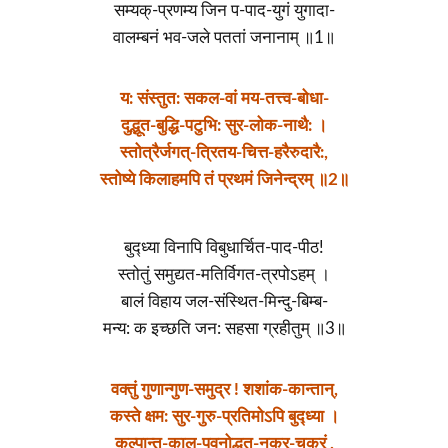
सम्यक्-प्रणम्य जिन प-पाद-युगं युगादा-
वालम्बनं भव-जले पततां जनानाम् ॥1॥
य: संस्तुत: सकल-वां मय-तत्त्व-बोधा-
दुद्भूत-बुद्धि-पटुभि: सुर-लोक-नाथै: ।
स्तोत्रैर्जगत्-त्रितय-चित्त-हरैरुदारै:,
स्तोष्ये किलाहमपि तं प्रथमं जिनेन्द्रम् ॥2॥
बुद्ध्या विनापि विबुधार्चित-पाद-पीठ!
स्तोतुं समुद्यत-मतिर्विगत-त्रपोऽहम् ।
बालं विहाय जल-संस्थित-मिन्दु-बिम्ब-
मन्य: क इच्छति जन: सहसा ग्रहीतुम् ॥3॥
वक्तुं गुणान्गुण-समुद्र ! शशांक-कान्तान्,
कस्ते क्षम: सुर-गुरु-प्रतिमोऽपि बुद्ध्या ।
कल्पान्त-काल-पवनोद्धत-नक्र-चक्रं ,