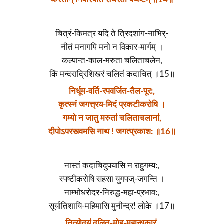
चित्रं-किमत्र यदि ते त्रिदशांग-नाभिर्-
नीतं मनागपि मनो न विकार-मार्गम् ।
कल्पान्त-काल-मरुता चलिताचलेन,
किं मन्दराद्रिशिखरं चलितं कदाचित् ॥15॥
निर्धूम-वर्ति-रपवर्जित-तैल-पूर:,
कृत्स्नं जगत्त्रय-मिदं प्रकटीकरोषि ।
गम्यो न जातु मरुतां चलिताचलानां,
दीपोऽपरस्त्वमसि नाथ ! जगत्प्रकाश: ॥16॥
नास्तं कदाचिदुपयासि न राहुगम्य:,
स्पष्टीकरोषि सहसा युगपज्-जगन्ति ।
नाम्भोधरोदर-निरुद्ध-महा-प्रभाव:,
सूर्यातिशायि-महिमासि मुनीन्द्र! लोके ॥17॥
नित्योदयं दलित-मोह-महान्धकारं,