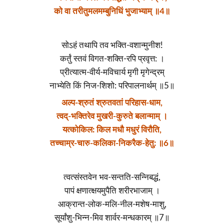
को वा तरीतुमलमम्बुनिधिं भुजाभ्याम् ॥4॥
सोऽहं तथापि तव भक्ति-वशान्मुनीश!
कर्तुं स्तवं विगत-शक्ति-रपि प्रवृत्त: ।
प्रीत्यात्म-वीर्य-मविचार्य मृगी मृगेन्द्रम्
नाभ्येति किं निज-शिशो: परिपालनार्थम् ॥5॥
अल्प-श्रुतं श्रुतवतां परिहास-धाम,
त्वद्-भक्तिरेव मुखरी-कुरुते बलान्माम् ।
यत्कोकिल: किल मधौ मधुरं विरौति,
तच्चाम्र-चारु-कलिका-निकरैक-हेतु: ॥6॥
त्वत्संस्तवेन भव-सन्तति-सन्निबद्धं,
पापं क्षणात्क्षयमुपैति शरीरभाजाम् ।
आक्रान्त-लोक-मलि-नील-मशेष-माशु,
सूर्यांशु-भिन्न-मिव शार्वर-मन्धकारम् ॥7॥