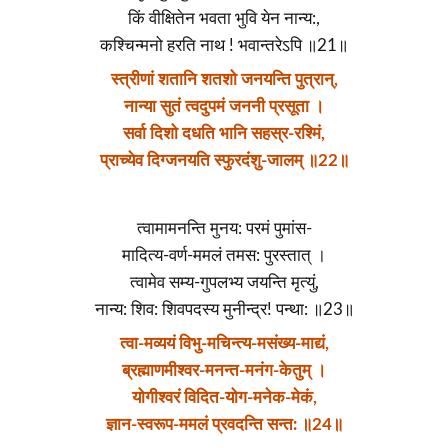
किं वीक्षितेन भवता भुवि येन नान्य:,
कश्चिन्मनो हरति नाथ ! भवान्तरेऽपि ॥21॥
स्त्रीणां शतानि शतशो जनयन्ति पुत्रान्,
नान्या सुतं त्वदुपमं जननी प्रसूता ।
सर्वा दिशो दधति भानि सहस्र-रश्मिं,
प्राच्येव दिग्जनयति स्फुरदंशु-जालम् ॥22॥
त्वामामनन्ति मुनय: परमं पुमांस-
मादित्य-वर्ण-ममलं तमस: पुरस्तात् ।
त्वामेव सम्य-गुपलभ्य जयन्ति मृत्युं,
नान्य: शिव: शिवपदस्य मुनीन्द्र! पन्था: ॥23॥
त्वा-मव्ययं विभु-मचिन्त्य-मसंख्य-माद्यं,
ब्रह्माणमीश्वर-मनन्त-मनंग-केतुम् ।
योगीश्वरं विदित-योग-मनेक-मेकं,
ज्ञान-स्वरूप-ममलं प्रवदन्ति सन्त: ॥24॥