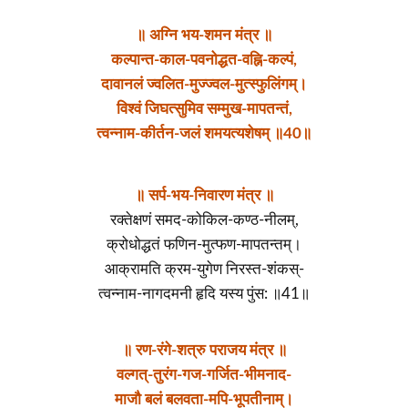
॥ अग्नि भय-शमन मंत्र ॥
कल्पान्त-काल-पवनोद्धत-वह्नि-कल्पं,
दावानलं ज्वलित-मुज्ज्वल-मुत्स्फुलिंगम्।
विश्वं जिघत्सुमिव सम्मुख-मापतन्तं,
त्वन्नाम-कीर्तन-जलं शमयत्यशेषम् ॥40॥
॥ सर्प-भय-निवारण मंत्र ॥
रक्तेक्षणं समद-कोकिल-कण्ठ-नीलम्,
क्रोधोद्धतं फणिन-मुत्फण-मापतन्तम्।
आक्रामति क्रम-युगेण निरस्त-शंकस्-
त्वन्नाम-नागदमनी हृदि यस्य पुंस: ॥41॥
॥ रण-रंगे-शत्रु पराजय मंत्र ॥
वल्गत्-तुरंग-गज-गर्जित-भीमनाद-
माजौ बलं बलवता-मपि-भूपतीनाम्।