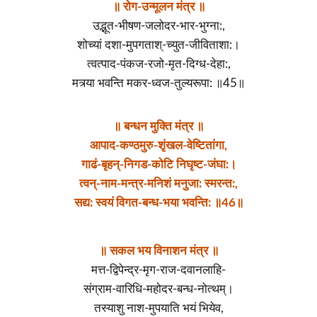
॥ रोग-उन्मूलन मंत्र ॥
उद्भूत-भीषण-जलोदर-भार-भुग्ना:,
शोच्यां दशा-मुपगताश्-च्युत-जीविताशा:।
त्वत्पाद-पंकज-रजो-मृत-दिग्ध-देहा:,
मत्र्या भवन्ति मकर-ध्वज-तुल्यरूपा: ॥45॥
॥ बन्धन मुक्ति मंत्र ॥
आपाद-कण्ठमुरु-शृंखल-वेष्टितांगा,
गाढं-बृहन्-निगड-कोटि निघृष्ट-जंघा:।
त्वन्-नाम-मन्त्र-मनिशं मनुजा: स्मरन्त:,
सद्य: स्वयं विगत-बन्ध-भया भवन्ति: ॥46॥
॥ सकल भय विनाशन मंत्र ॥
मत्त-द्विपेन्द्र-मृग-राज-दवानलाहि-
संग्राम-वारिधि-महोदर-बन्ध-नोत्थम्।
तस्याशु नाश-मुपयाति भयं भियेव,