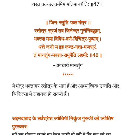
यस्तावकं स्तव-मिमं मतिमानधीते: ॥47॥
॥ जिन-स्तुति-फल मंत्र ॥
स्तोत्र-स्रजं तव जिनेन्द्र गुणैर्निबद्धाम्,
भक्त्या मया विविध-वर्ण-विचित्र-पुष्पाम्।
धत्ते जनो य इह कण्ठ-गता-मजस्रं,
तं मानतुंग-मवशा-समुपैति लक्ष्मी: ॥48॥
– आचार्य मानतुंग
*****
ये मंत्र भक्तामर स्तोत्र के भाग हैं और आध्यात्मिक उन्नति और
चिकित्सा में सहायक हो सकते हैं।
अहमदाबाद के सर्वश्रेष्ठ ज्योतिषी निकुंज गुरुजी को ज्योतिष
पुरस्कार!
हमें यह घोषणा करते हुए बेहद खुशी हो रही है कि इस वर्ष का