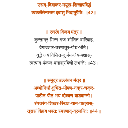
उद्यद्-दिवाकर-मयूख-शिखापविद्धं
त्वत्कीर्तनात्तम इवाशु भिदामुपैति: ॥42॥
॥ रणरंग विजय मंत्र ॥
कुन्ताग्र-भिन्न-गज-शोणित-वारिवाह,
वेगावतार-तरणातुर-योध-भीमे।
युद्धे जयं विजित-दुर्जय-जेय-पक्षास्-
त्वत्पाद-पंकज-वनाश्रयिणो लभन्ते: ॥43॥
॥ समुद्र उल्लंघन मंत्र ॥
अम्भोनिधौ क्षुभित-भीषण-नक्र-चक्र-
पाठीन-पीठ-भय-दोल्वण-वाडवाग्नौ।
रंगत्तरंग-शिखर-स्थित-यान-पात्रास्-
त्रासं विहाय भवत: स्मरणाद्-व्रजन्ति: ॥44॥