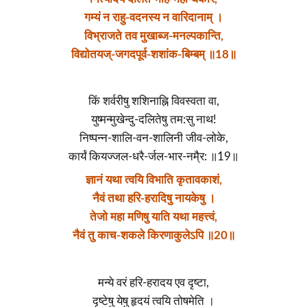
गम्यं न राहु-वदनस्य न वारिदानाम् ।
विभ्राजते तव मुखाब्ज-मनल्पकान्ति,
विद्योतयज्-जगदपूर्व-शशांक-बिम्बम् ॥18॥
किं शर्वरीषु शशिनाह्नि विवस्वता वा,
युष्मन्मुखेन्दु-दलितेषु तम:सु नाथ!
निष्पन्न-शालि-वन-शालिनी जीव-लोके,
कार्यं कियज्जल-धरै-र्जल-भार-नमै्र: ॥19॥
ज्ञानं यथा त्वयि विभाति कृतावकाशं,
नैवं तथा हरि-हरादिषु नायकेषु ।
तेजो महा मणिषु याति यथा महत्त्वं,
नैवं तु काच-शकले किरणाकुलेऽपि ॥20॥
मन्ये वरं हरि-हरादय एव दृष्टा,
दृष्टेषु येषु हृदयं त्वयि तोषमेति ।